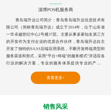
淄博POS机服务商
青岛瑞升达公司简介：青岛青岛瑞升达信息技术有
限公司（简称青岛瑞升达）成立于2014年，位于山东省
一市卓越世纪中心2号楼37层。主要从事多家知名第三方
的开发作为支付企业的优质合作伙伴，青岛瑞升达自主
开发了独特的SAAS后端应用系统，不断开发终端类型和
服务渠道和形式，采用“平台+终端”的服务模式”并适应各
行业的解决方案，专业的服务体系提供专业的产品服
务。青岛瑞升达人的核心价值观：一切利他行为都可以
为自私服务。小河满了水，大河满了水。小河空了，大
查看更多+
河干了。诚实、公开、公正，以代理商利益为首要利
益，以客户需求为导向。 青岛瑞升达发展历程： 青岛瑞
升达核心竞争力： 供应链管理： 理念：供应链是指核心
销售风采
企业...